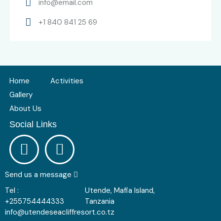
info@email.com
+1 840 841 25 69
Home
Activities
Gallery
About Us
Social Links
Send us a message
Tel :
Utende, Mafia Island,
+255754444333
Tanzania
info@utendeseacliffresort.co.tz