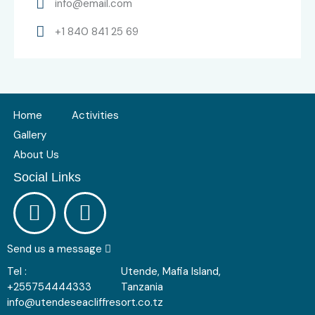
info@email.com
+1 840 841 25 69
Home
Activities
Gallery
About Us
Social Links
Send us a message
Tel :
Utende, Mafia Island,
+255754444333
Tanzania
info@utendeseacliffresort.co.tz